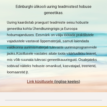
Edinburghi ülikooli uuring teadmistest hobuse
geneetikas.
Uuring kaardistab praegust teadmiste seisu hobuste
geneetika kohta Ühendkuningriigis ja Euroopa
hobumajanduses.
Eesmärk on välja töötada praktilistele
vajadustele vastavat õppematerjali, samuti laiendada
valdkonna
uurimismaterjali tulevaste uurimisprogrammide
jaoks.
Küsitlusele vastates aitate toota väärtuslikku teavet,
mis võib suunata tulevasi
geneetikauuringuid
. Osalejateks
sobivad näiteks hobuste omanikud, kasvatajad, treenerid,
loomaarstid jt.
Link küsitlusele
(inglise keeles)