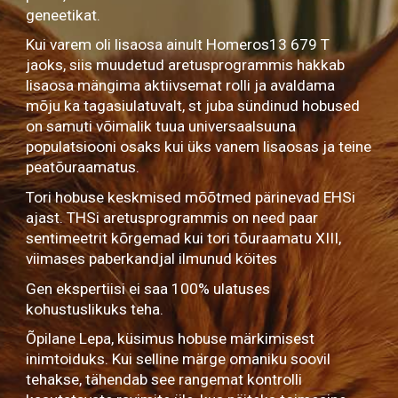
geneetikat.
Kui varem oli lisaosa ainult Homeros13 679 T
jaoks, siis muudetud aretusprogrammis hakkab
lisaosa mängima aktiivsemat rolli ja avaldama
mõju ka tagasiulatuvalt, st juba sündinud hobused
on samuti võimalik tuua universaalsuuna
populatsiooni osaks kui üks vanem lisaosas ja teine
peatõuraamatus.
Tori hobuse keskmised mõõtmed pärinevad EHSi
ajast. THSi aretusprogrammis on need paar
sentimeetrit kõrgemad kui tori tõuraamatu XIII,
viimases paberkandjal ilmunud köites
Gen ekspertiisi ei saa 100% ulatuses
kohustuslikuks teha.
Õpilane Lepa, küsimus hobuse märkimisest
inimtoiduks. Kui selline märge omaniku soovil
tehakse, tähendab see rangemat kontrolli