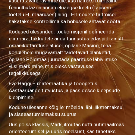
kasutatavate ravimite üle, kus näiteks toimeaine
fenüülbutazon annab eluaegse keelu (täpsem
loetelu EL määruses) ning LHT nõuete täitmisel
hakatakse kontrollima ka hobusele antavat sööta.
Kodused ülesanded: tõukomisjonil defineerida
eliitmära, täkkudele anda tunnustus edaspidi ainult
omaniku taotluse alusel, õpilane Masing, teha
kodulehele mugavamalt täidetavad blanketid,
õpilane Põldmaa juurutada paarituse läbiviimise
viisi märkimine, mis oleks vastavuses
tegelikkusega
Eve Haggi – matemaatika ja tööõpetus.
Aastaaruande tutvustus ja passidesse kleepsude
kleepimine.
Kodune ülesanne kõigile: mõelda läbi liikmemaksu
ja sisseastumismaksu suurus.
Uus poiss klassis, Mark, ilmutas nutti nutimaailmas
orienteerumisel ja uuris meelsust, kas tahetaks