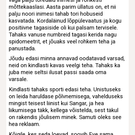
mõttekaaslasi. Aasta parim üllatus on, et nii
palju noori inimesi tahab tori hobuseid
kasvatada. Kordaläinud lõppülevaatus ja kogu
positiivne tagasiside oli kui palsam tervisele.
Tahaks vanuse numbreid tagasi kerida nagu
spidomeetrit, et jõuaks veel rohkem teha ja
panustada.
Jõudu edasi minna annavad oodatavad varsad,
neid on kindlasti kavas veelgi teha. Tahaks ka
juba meie seltsi ilusat passi saada oma
varsale.
Kindlasti tahaks sporti edasi teha. Unistuseks
on leida haruldase põlvnemisega, vahelduseks
mingist teisest liinist kui Sangar, ja hea
liikumisega täkk, kellega võistelda, sest täkul
on rakendis jõulisem minek. Samuti oleks see
hea reklaam.
Kõigile, kes seda loevad, soovib Eve sama