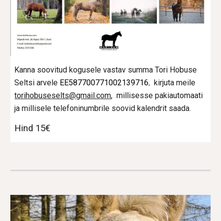
Kanna soovitud kogusele vastav summa Tori Hobuse
Seltsi arvele
EE587700771002139716
,
kirjuta meile
torihobuseselts@gmail.com
, millisesse pakiautomaati
ja millisele telefoninumbrile soovid kalendrit saada.
Hind 15€