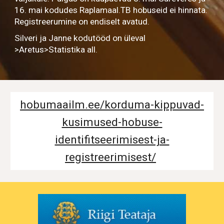
16. mai kodudes Raplamaal.TB hobuseid ei hinnata.
Registreerumine on endiselt avatud.
Silveri ja Janne kodutööd on üleval
>Aretus>Statistika all.
hobumaailm.ee/korduma-kippuvad-
kusimused-hobuse-
identifitseerimisest-ja-
registreerimisest/