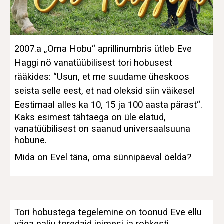
2007.a „Oma Hobu“ aprillinumbris ütleb Eve
Haggi nö vanatüübilisest tori hobusest
rääkides: “Usun, et me suudame üheskoos
seista selle eest, et nad oleksid siin väikesel
Eestimaal alles ka 10, 15 ja 100 aasta pärast“.
Kaks esimest tähtaega on üle elatud,
vanatüübilisest on saanud universaalsuuna
hobune.
Mida on Evel täna, oma sünnipäeval öelda?
Tori hobustega tegelemine on toonud Eve ellu
väga palju toredaid inimesi ja rohkesti