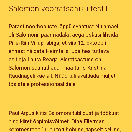
Salomon võõrratsaniku testil
Pärast noorhobuste lõppülevaatust Nuiamäel
oli Salomonil paar nädalat aega oskusi lihvida
Pille-Riin Viilupi abiga, et siis 12. oktoobril
ennast näidata Heimtalis juba hea tuttava
esitleja Laura Reaga. Algratsastuse on
Salomon saanud Juurimaa tallis Kristiina
Raudnageli käe all. Nüüd tuli avaldada muljet
tõsistele professionaalidele.
Paul Argus kiitis Salomoni tublidust ja töökust
ning kiiret õppimisvõimet. Dina Ellermani
kommentaar: "Tubli tori hobune, täpselt selline,