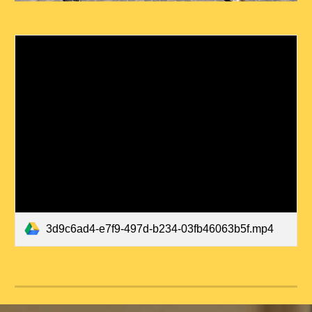
3d9c6ad4-e7f9-497d-b234-03fb46063b5f.mp4