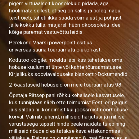
pigem virtuaalselt koosolekuid pidada, aga
hoolimata sellest, et aeg on kallis ja polegi nagu
teist õieti, taheti ikka saada võimalust ja põhjust
jälle kokku tulla, misjärel hübriidkoosoleku idee
kõige paremat vastuvõttu leidis.
Perekond Väärsi powerpoint esitlus
universaalsuuna tõuraamatu olukorrast.
Kodutöö kõigile: mõelda läbi, kas tahetakse oma
hobuse kuulumist ühte või kahte tõuraamatusse.
Kirjalikuks sooviavalduseks blankett >Dokumendid
2-6aastaseid hobuseid on meie tõuraamatus 98.
Õpetaja Rätsep pani rõhku kehalisele kasvatusele,
kus tunniplaan näeb ette toimumist Eesti eri paigus
ja sisaldab nii kõndimist kui jooksmist noorhobuse
kõrval. Valmib juhend, milliseid harjutusi ja millise
varustusega täpselt hinde peale näidata tuleb ning
milliseid nõudeid esitatakse kava ettekandmise
väljakule. Paigas on kuupäevad 8. mai Säreveres ja