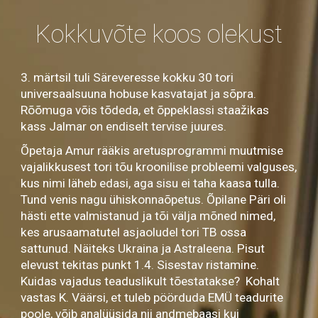
Kokkuvõte koos olekust
3. märtsil tuli Säreveresse kokku 30 tori
universaalsuuna hobuse kasvatajat ja sõpra.
Rõõmuga võis tõdeda, et õppeklassi staažikas
kass Jalmar on endiselt tervise juures.
Õpetaja Amur rääkis aretusprogrammi muutmise
vajalikkusest tori tõu kroonilise probleemi valguses,
kus nimi läheb edasi, aga sisu ei taha kaasa tulla.
Tund venis nagu ühiskonnaõpetus. Õpilane Päri oli
hästi ette valmistanud ja tõi välja mõned nimed,
kes arusaamatutel asjaoludel tori TB ossa
sattunud. Näiteks Ukraina ja Astraleena. Pisut
elevust tekitas punkt 1.4. Sisestav ristamine.
Kuidas vajadus teaduslikult tõestatakse? Kohalt
vastas K. Väärsi, et tuleb pöörduda EMÜ teadurite
poole, võib analüüsida nii andmebaasi kui