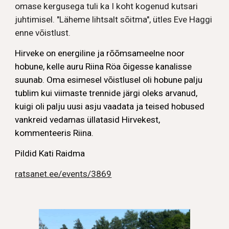
omase kergusega tuli ka I koht kogenud kutsari
juhtimisel. "Läheme lihtsalt sõitma", ütles Eve Haggi
enne võistlust.
Hirveke on energiline ja rõõmsameelne noor
hobune, kelle auru Riina Röa õigesse kanalisse
suunab. Oma esimesel võistlusel oli hobune palju
tublim kui viimaste trennide järgi oleks arvanud,
kuigi oli palju uusi asju vaadata ja teised hobused
vankreid vedamas üllatasid Hirvekest,
kommenteeris Riina.
Pildid Kati Raidma
ratsanet.ee/events/3869