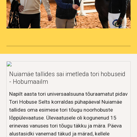
Nuiamäe tallides sai imetleda tori hobuseid
- Hobumaailm
Napilt aasta tori universaalsuuna tõuraamatut pidav
Tori Hobuse Selts korraldas pühapäeval Nuiamäe
tallides oma esimese tori tõugu noorhobuste
lõppülevaatuse. Ülevaatusele oli kogunenud 15
erinevas vanuses tori tõugu täkku ja mära. Päeva
alustasidki vanemad täkud ja märad, kellele