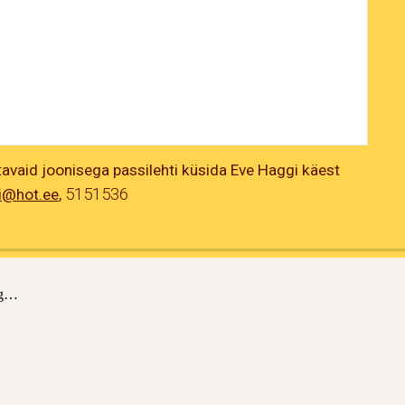
tavaid joonisega passilehti küsida Eve Haggi käest
5151536
i@hot.ee
,