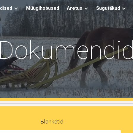
dised
Müügihobused
Aretus
Sugutäkud
ip to main content
Skip to navigat
Dokumendi
Blanketid