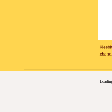
Kleebi
ehagg