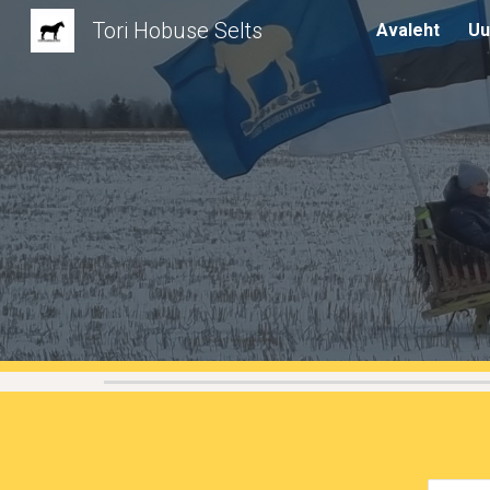
Tori Hobuse Selts
Avaleht
Uu
Sk