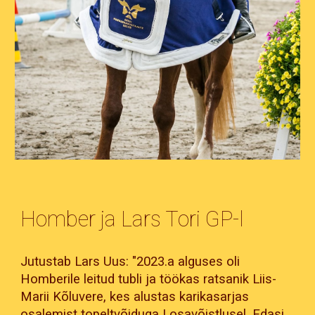
Homber ja Lars Tori GP-l
Jutustab Lars Uus: "2023.a alguses oli
Homberile leitud tubli ja töökas ratsanik Liis-
Marii Kõluvere, kes alustas karikasarjas
osalemist topeltvõiduga I osavõistlusel. Edasi