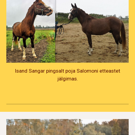
Isand Sangar pingsalt poja Salomoni etteastet
jälgimas.