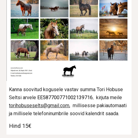
Kanna soovitud kogusele vastav summa Tori Hobuse
Seltsi arvele
EE587700771002139716
,
kirjuta meile
torihobuseselts@gmail.com
, millisesse pakiautomaati
ja millisele telefoninumbrile soovid kalendrit saada.
Hind 15€