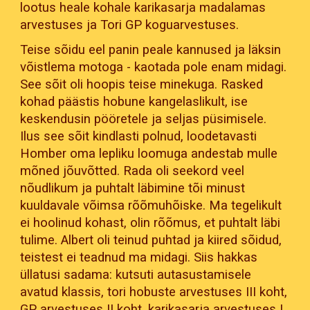
lootus heale kohale karikasarja madalamas
arvestuses ja Tori GP koguarvestuses.
Teise sõidu eel panin peale kannused ja läksin
võistlema motoga - kaotada pole enam midagi.
See sõit oli hoopis teise minekuga. Rasked
kohad päästis hobune kangelaslikult, ise
keskendusin pööretele ja seljas püsimisele.
Ilus see sõit kindlasti polnud, loodetavasti
Homber oma lepliku loomuga andestab mulle
mõned jõuvõtted. Rada oli seekord veel
nõudlikum ja puhtalt läbimine tõi minust
kuuldavale võimsa rõõmuhõiske. Ma tegelikult
ei hoolinud kohast, olin rõõmus, et puhtalt läbi
tulime. Albert oli teinud puhtad ja kiired sõidud,
teistest ei teadnud ma midagi. Siis hakkas
üllatusi sadama: kutsuti autasustamisele
avatud klassis, tori hobuste arvestuses III koht,
GP arvestuses II koht, karikasarja arvestuses I