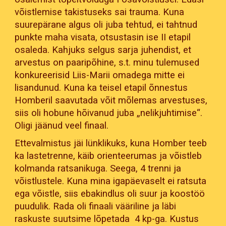
võistlemise takistuseks sai trauma. Kuna
suurepärane algus oli juba tehtud, ei tahtnud
punkte maha visata, otsustasin ise II etapil
osaleda. Kahjuks selgus sarja juhendist, et
arvestus on paaripõhine, s.t. minu tulemused
konkureerisid Liis-Marii omadega mitte ei
lisandunud. Kuna ka teisel etapil õnnestus
Homberil saavutada võit mõlemas arvestuses,
siis oli hobune hõivanud juba „nelikjuhtimise“.
Oligi jäänud veel finaal.
Ettevalmistus jäi lünklikuks, kuna Homber teeb
ka lastetrenne, käib orienteerumas ja võistleb
kolmanda ratsanikuga. Seega, 4 trenni ja
võistlustele. Kuna mina igapäevaselt ei ratsuta
ega võistle, siis ebakindlus oli suur ja koostöö
puudulik. Rada oli finaali vääriline ja läbi
raskuste suutsime lõpetada 4 kp-ga. Kustus