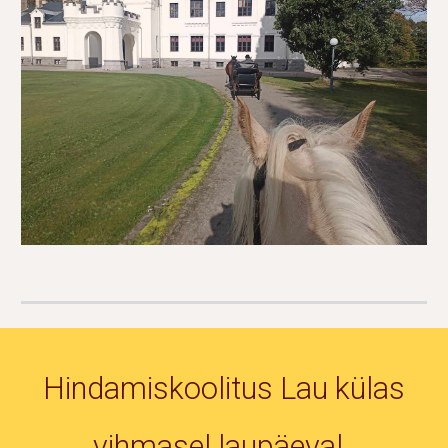
Hindamiskoolitus Lau külas
vihmasel laupäeval,