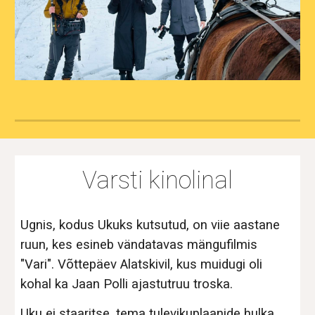
Varsti kinolinal
Ugnis, kodus Ukuks kutsutud, on viie aastane
ruun, kes esineb vändatavas mängufilmis
"Vari". Võttepäev Alatskivil, kus muidugi oli
kohal ka Jaan Polli ajastutruu troska.
Uku ei staaritse, tema tulevikuplaanide hulka