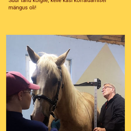
Suur tänu kõigile, kelle käsi korraldamisel
mängus oli!