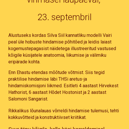
23. septembril
Alustuseks kordas Silva Siil kannatliku modelli Vairi
peal üle hobuste hindamise põhitõed ja leidis laiast
kogemustepagasist näidetega illustreeritud vastused
kõigile küsijatele anatoomia, liikumise ja välimiku
eripärade kohta.
Enn Ehastu etendas mõõtude võtmist. Siis tegid
praktilise hindamise läbi THSi aretus-ja
hindamiskomisjoni liikmed. Esitleti 4 aastast Hirvekest
Hathorist, 6 aastast Hõdet Hostonist ja 2 aastast
Salomoni Sangarist.
Rikkalikus lõunalauas võrreldi hindamise tulemusi, tehti
kokkuvõtteid ja konstruktiivset kriitikat.