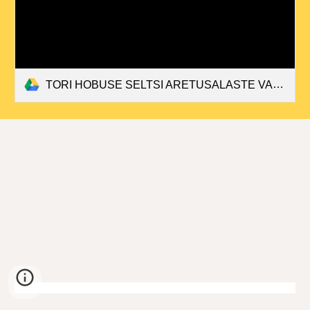
TORI HOBUSE SELTSI ARETUSALASTE VAIDLUSTE LAHENDAMISE EESKIRI.docx