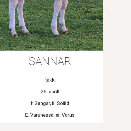
SANNAR
täkk
26. aprill
I: Sangar, ii: Soliid
E: Varunessa, ei: Varus