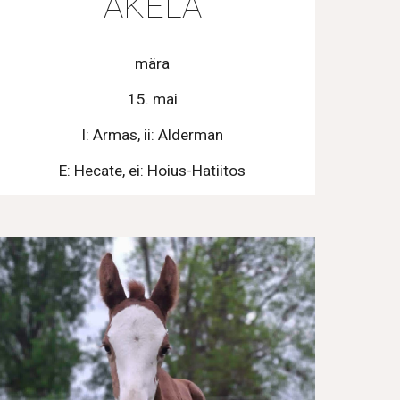
AKELA
mära
15. mai
I: Armas, ii: Alderman
E: Hecate, ei: Hoius-Hatiitos