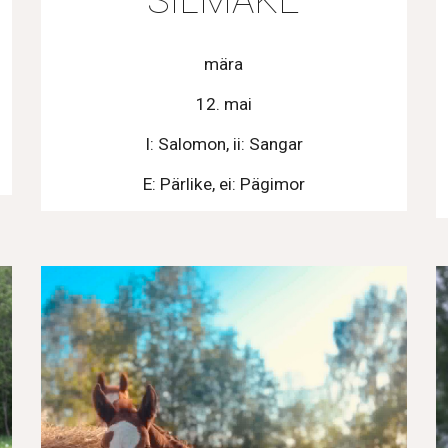
SILMAKE
mära
12. mai
I: Salomon, ii: Sangar
E: Pärlike, ei: Pägimor