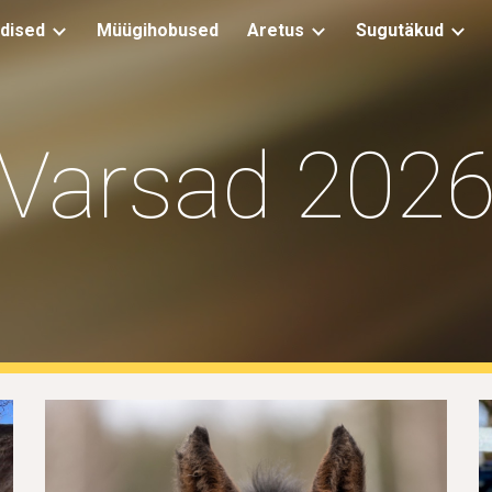
dised
Müügihobused
Aretus
Sugutäkud
ip to main content
Skip to navigat
Varsad 202