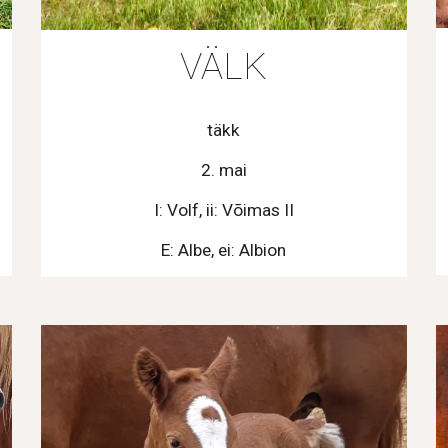
VÄLK
täkk
2. mai
I: Volf, ii: Võimas II
E: Albe, ei: Albion