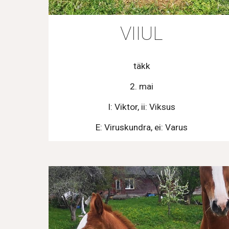
VIIUL
täkk
2. mai
I: Viktor, ii: Viksus
E: Viruskundra, ei: Varus