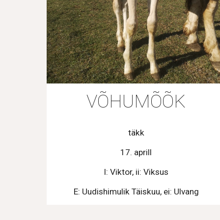
VÕHUMÕÕK
täkk
17. aprill
I: Viktor, ii: Viksus
E: Uudishimulik Täiskuu, ei: Ulvang