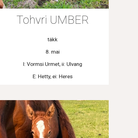
Tohvri UMBER
täkk
8. mai
I: Vormsi Urmet, ii: Ulvang
E: Hetty, ei: Heres