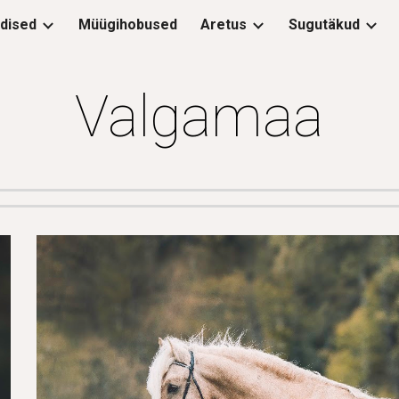
dised
Müügihobused
Aretus
Sugutäkud
ip to main content
Skip to navigat
Valgamaa