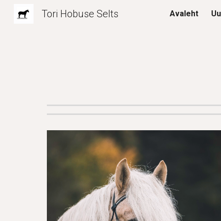
Tori Hobuse Selts
Avaleht
Uu
Sk