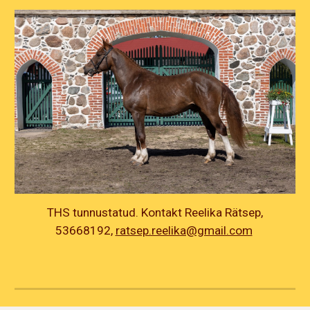
THS tunnustatud. Kontakt Reelika Rätsep,
53668192,
ratsep.reelika@gmail.com