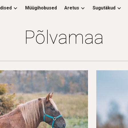
dised
Müügihobused
Aretus
Sugutäkud
ip to main content
Skip to navigat
Põlvamaa