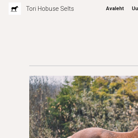
Tori Hobuse Selts
Avaleht
Uu
Sk