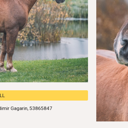
LL
dimir Gagarin, 53865847