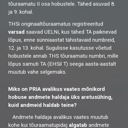
tõuraamatu II osa hobustele. Tähed asuvad 8.
ja 9. kohal.
THSi originaaltõuraamatus registreeritud
varsad
saavad UELNi, kus tähed TA paiknevad
lõpus, enne sünniaastat tähistavaid numbreid,
12. ja 13. kohal. Sugulisse kasutusse võetud
hobustele annab THS tõuraamatu numbri, mille
lõpus samuti TA (EHSil T) seega aasta-aastalt
muutub vahe selgemaks.
Miks on PRIA avalikus vaates mõnikord
hobuse andmete haldaja üks aretusühing,
kuid andmeid haldab teine?
Andmete haldaja avalikus vaates muutub
kohe kui tõuraamatupidaj
algatab
andmete