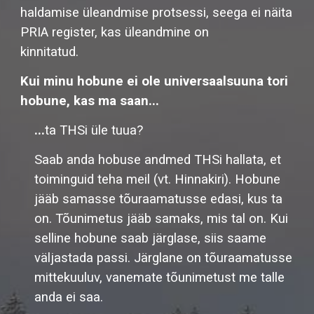
haldamise üleandmise protsessi, seega ei näita
PRIA register, kas üleandmine on
kinnitatud.
Kui minu hobune ei ole universaalsuuna tori
hobune, kas ma saan...
...
ta THSi üle tuua?
Saab anda hobuse andmed THSi hallata, et
toiminguid teha meil (vt. Hinnakiri). Hobune
jääb samasse tõuraamatusse edasi, kus ta
on. Tõunimetus jääb samaks, mis tal on. Kui
selline hobune saab järglase, siis saame
väljastada passi. Järglane on tõuraamatusse
mittekuuluv, vanemate tõunimetust me talle
anda ei saa.