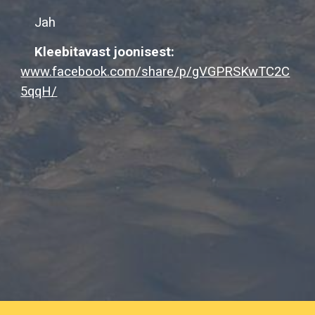
Jah
Kleebitavast joonisest:
www.facebook.com/share/p/gVGPRSKwTC2C
5qqH/