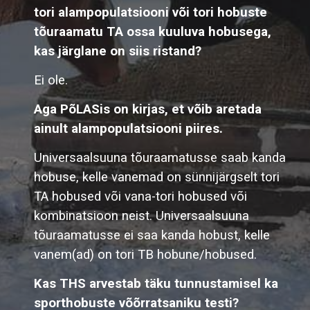
tori alampopulatsiooni või tori hobuste
tõuraamatu TA ossa kuuluva hobusega,
kas järglane on siis ristand?
Ei ole.
Aga PõLASis on kirjas, et võib aretada
ainult alampopulatsiooni piires.
Universaalsuuna tõuraamatusse saab kanda
hobuse, kelle vanemad on sünnijärgselt tori
TA hobused või vana-tori hobused või
kombinatsioon neist. Universaalsuuna
tõuraamatusse ei saa kanda hobust, kelle
vanem(ad) on tori TB hobune/hobused.
Kas THS arvestab täku tunnustamisel ka
sporthobuste võõrratsaniku testi?