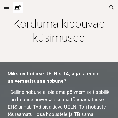
Skip to main content
Skip to navigation
Korduma kippuvad
küsimused
Miks on hobuse UELNis TA, aga ta ei ole
universaalsuuna hobune?
Selline hobune ei ole oma põlvnemiselt sobilik
Tori hobuse universaalsuuna tõuraamatusse.
EHS annab TAd sisaldava UELNi Tori hobuste
tõuraamatu I osa hobustele ja TB sama