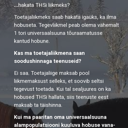
...
hakata THSi liikmeks?
Toetajaliikmeks saab hakata igaüks, ka ilma
hobuseta. Tegevliikmel peab olema vähemalt
1 tori universaalsuuna tõuraamatusse
kantud hobune.
Kas ma toetajaliikmena saan
soodushinnaga teenuseid?
Ei saa. Toetajaliige maksab pool
liikmemaksust selleks, et soovib seltsi
tegevust toetada. Kui tal sealjuures on ka
hobused THSi hallata, siis teenuste eest
maksab ta täishinna.
Kui ma paaritan oma universaalsuuna
alampopulatsiooni kuuluva hobuse vana-