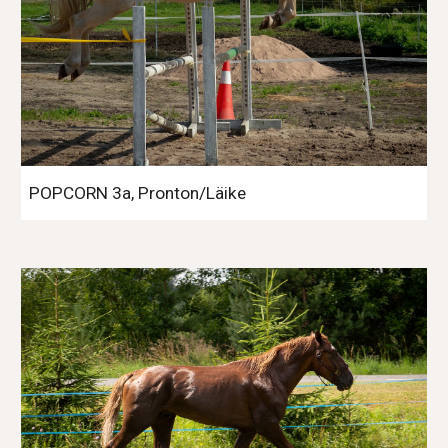
POPCORN 3a, Pronton/Läike