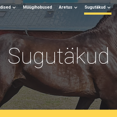
dised
Müügihobused
Aretus
Sugutäkud
ip to main content
Skip to navigat
Sugutäkud