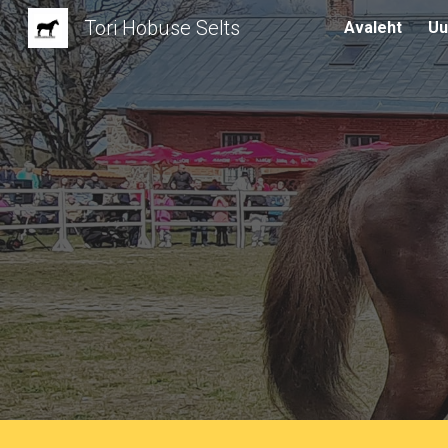
Tori Hobuse Selts
Avaleht
Uu
Sk