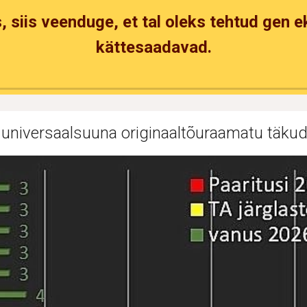
, siis veenduge, et tal oleks tehtud gen 
kättesaadavad.
 universaalsuuna
originaal
tõuraamatu täkud