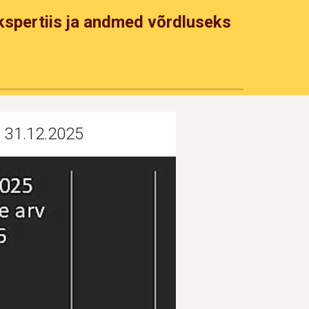
ekspertiis ja andmed võrdluseks
 31.12.202
5