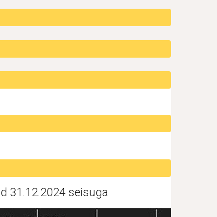
ud 31.12.202
4
seisuga